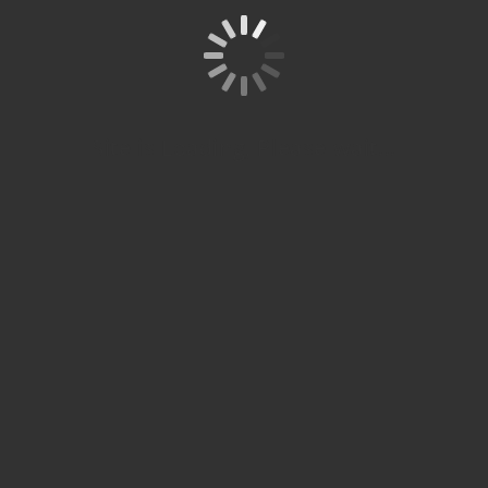
Cabang
Bekasi
© 
Spitze
re
SPITZE
Site is Loading, Please wait...
Studium
STUDIUM
Partner
siap
Resmi ÖSD
membantu
anda belajar
Beranda
Studi ke
Tentang
bahasa
Jerman
ÖSD
jerman
Kontak
sampai
Kami
Kursus
Level Ujian
pengurusan
Bahasa
ÖSD
Tentang
studi S1 dan
Jerman
Kami
Pendaftaran
S2 di Jerman.
Ausbildung
Ujian
Blog
Semua
Karir
Modul
Galeri