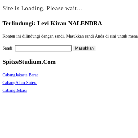
Site is Loading, Please wait...
Terlindungi: Levi Kiran NALENDRA
Skip
to
Konten ini dilindungi dengan sandi. Masukkan sandi Anda di sini untuk men
content
Sandi:
SpitzeStudium.Com
Cabang
Jakarta Barat
Cabang
Alam Sutera
Cabang
Bekasi