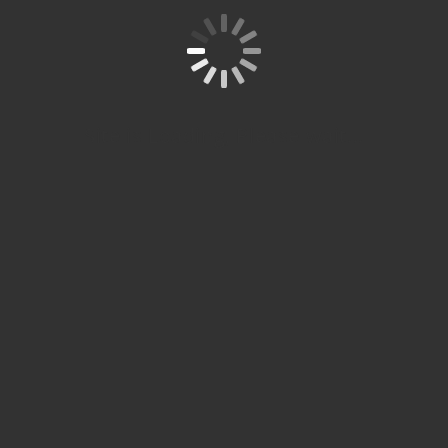
Cabang
Bekasi
© 
Spitze
re
SPITZE
Site is Loading, Please wait...
Studium
STUDIUM
Partner
siap
Resmi ÖSD
membantu
anda belajar
Beranda
Studi ke
Tentang
bahasa
Jerman
ÖSD
jerman
Kontak
sampai
Kami
Kursus
Level Ujian
pengurusan
Bahasa
ÖSD
Tentang
studi S1 dan
Jerman
Kami
Pendaftaran
S2 di Jerman.
Ausbildung
Ujian
Blog
Semua
Karir
Modul
Galeri