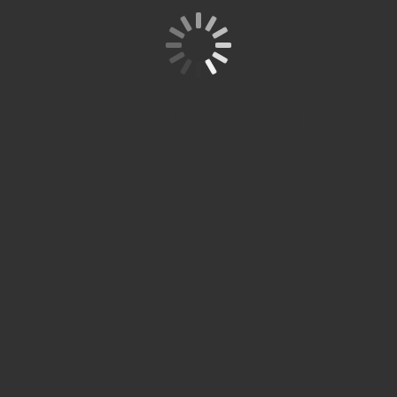
Cabang
Bekasi
© 
Spitze
re
SPITZE
Site is Loading, Please wait...
Studium
STUDIUM
Partner
siap
Resmi ÖSD
membantu
anda belajar
Startseite
Studi ke
Über ÖSD
bahasa
Jerman
jerman
Kontaktieren
Level Ujian
sampai
Sie uns
Kursus
ÖSD
pengurusan
Bahasa
Über uns
Pendaftara
studi S1 dan
Jerman
Ujian
S2 di Jerman.
Blog
Ausbildung
Semua
Modul
Galerie
Karir