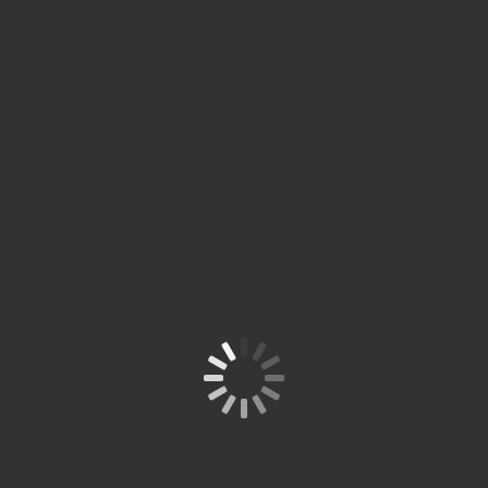
Simpan nama, email, dan situs web saya pada peramban ini
untuk komentar saya berikutnya.
Site is Loading, Please wait...