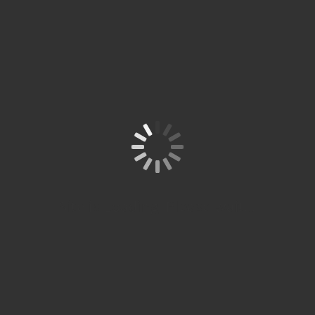
ni untuk komentar saya berikutnya.
Site is Loading, Please wait...
Cabang
Bekasi
© 
Spitze Studium
Partner Resmi
re
SPITZE
ÖSD